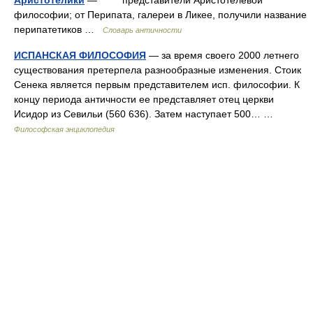
Аристотелики
— представители Аристотелевой
философии; от Перипата, галереи в Ликее, получили название
перипатетиков …
Словарь античности
ИСПАНСКАЯ ФИЛОСОФИЯ
— за время своего 2000 летнего
существования претерпела разнообразные изменения. Стоик
Сенека является первым представителем исп. философии. К
концу периода античности ее представляет отец церкви
Исидор из Севильи (560 636). Затем наступает 500… …
Философская энциклопедия