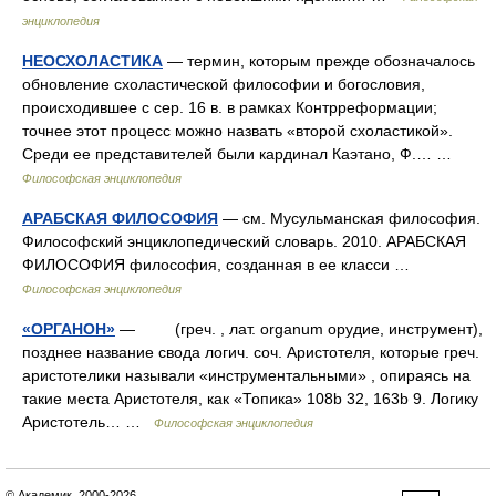
энциклопедия
НЕОСХОЛАСТИКА
— термин, которым прежде обозначалось
обновление схоластической философии и богословия,
происходившее с сер. 16 в. в рамках Контрреформации;
точнее этот процесс можно назвать «второй схоластикой».
Среди ее представителей были кардинал Каэтано, Ф.… …
Философская энциклопедия
АРАБСКАЯ ФИЛОСОФИЯ
— см. Мусульманская философия.
Философский энциклопедический словарь. 2010. АРАБСКАЯ
ФИЛОСОФИЯ философия, созданная в ее класси …
Философская энциклопедия
«ОРГАНОН»
— (греч. , лат. organum орудие, инструмент),
позднее название свода логич. соч. Аристотеля, которые греч.
аристотелики называли «инструментальными» , опираясь на
такие места Аристотеля, как «Топика» 108b 32, 163b 9. Логику
Аристотель… …
Философская энциклопедия
© Академик, 2000-2026