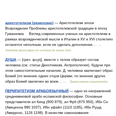
аристотелизм (ренессанс)
— Аристотелизм эпохи
Возрождения Проблемы аристотелевской традиции в эпоху
Гуманизма Взгляд современных ученых на аристотелизм в
рамках возрожденческой мысли в Италии в XV и XVI столетиях
останется неполным, если не сделать дополнение.… …
Западная философия от истоков до наших дней
ДУША
— [греч. ψυχή], вместе с телом образует состав
человека (см. статьи Дихотомизм, Антропология), будучи при
этом самостоятельным началом; Д. человека заключает образ
Божий (по мнению одних отцов Церкви; по мнению других
образ Божий заключен во всем… …
Православная энциклопедия
ПЕРИПАТЕТИЗМ АРАБОЯЗЫЧНЫЙ
— одно из направлений
средневековой арабо исламской философии. Основные
представители ал Кинд (800 879), ал Фрб (870 950), Ибн Сн
(Авиценна 980 1037), Ибн уфайл (1110 1185), Ибн Рушд
(Аверроэс, 1126 1198). В качестве самоназвания